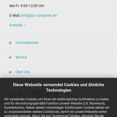
Mo-Fr: 9:00-12:00 Uhr
E-Mail:
info@ipc-computer.de
Kontakt
Informationen
Service
Über Uns
Unsere Versandarten
Diese Webseite verwendet Cookies und ähnliche
Technologien
Wir verwenden Cookies, um Ihnen ein bestmögliches Surferlebnis zu bieten
und für die ordnungsgemäße Funktion unserer Website (z.B. Warenkorb,
Unsere Zahlarten
Kundenkonto). Neben diesen notwendigen funktionalen Cookies setzen wir
zu Anaylsezwecken weitere Cookies ein, damit wir unsere Webseite weiter
optimieren können. Wenn Sie auf "Zustimmen" klicken, stimmen Sie der