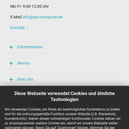
Mo-Fr: 9:00-12:00 Uhr
E-Mail:
info@ipc-computer.de
Kontakt
Informationen
Service
Über Uns
Unsere Versandarten
Diese Webseite verwendet Cookies und ähnliche
Technologien
Wir verwenden Cookies, um Ihnen ein bestmögliches Surferlebnis zu bieten
und für die ordnungsgemäße Funktion unserer Website (z.B. Warenkorb,
Unsere Zahlarten
Kundenkonto). Neben diesen notwendigen funktionalen Cookies setzen wir
zu Anaylsezwecken weitere Cookies ein, damit wir unsere Webseite weiter
optimieren können. Wenn Sie auf "Zustimmen" klicken, stimmen Sie der