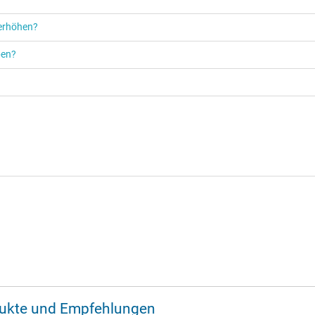
 erhöhen?
ben?
odukte und Empfehlungen