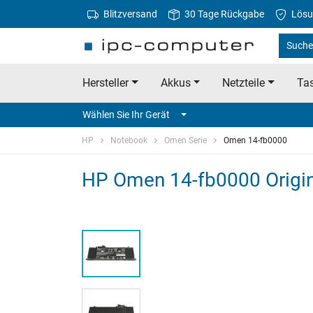
Blitzversand
30 Tage Rückgabe
Lösu
Suche
Hersteller
Akkus
Netzteile
Tas
Wählen Sie Ihr Gerät
HP
Notebook
Omen Serie
Omen 14-fb0000
HP Omen 14-fb0000 Origi