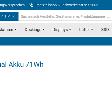
ngsversprechen
Ersatzteilshop & Fachwerkstatt seit 2003
 in: HP
taturen
Dockings
Displays
Lüfter
SSD
nal Akku 71Wh