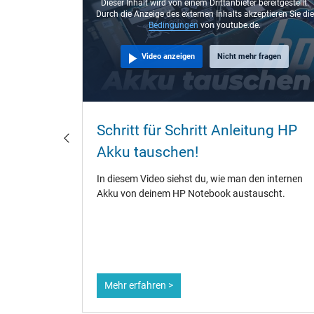
Dieser Inhalt wird von einem Drittanbieter bereitgestellt.
Durch die Anzeige des externen Inhalts akzeptieren Sie die
Bedingungen
von youtube.de.
Video anzeigen
Nicht mehr fragen
ebook
Schritt für Schritt Anleitung HP
laden?
Akku tauschen!
fänger,
In diesem Video siehst du, wie man den internen
te.
Akku von deinem HP Notebook austauscht.
ene
dauer zu
Mehr erfahren >