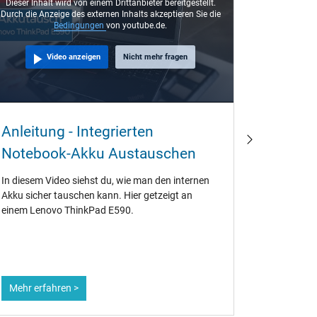
Dieser Inhalt wird von einem Drittanbieter bereitgestellt.
Durch die Anzeige des externen Inhalts akzeptieren Sie die
Bedingungen
von youtube.de.
Video anzeigen
Nicht mehr fragen
Warum 
Anleitung - Integrierten
beim K
Notebook-Akku Austauschen
Jahre a
In diesem Video siehst du, wie man den internen
Wenn Orig
Akku sicher tauschen kann. Hier getzeigt an
verwenden 
einem Lenovo ThinkPad E590.
sehr oft 
einen gena
Akkus werf
Notebook-A
Mehr erfahren >
Mehr erf