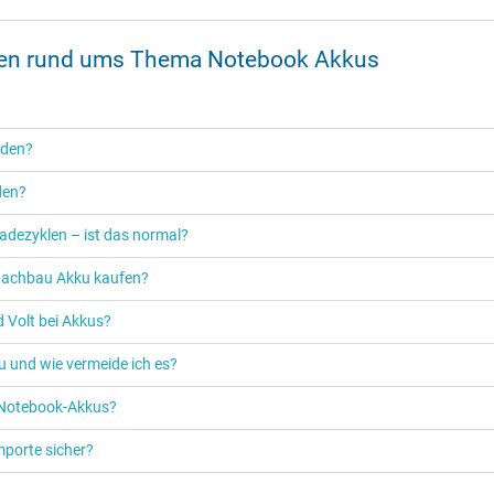
onen rund ums Thema Notebook Akkus
rden?
den?
adezyklen – ist das normal?
n Nachbau Akku kaufen?
 Volt bei Akkus?
u und wie vermeide ich es?
s Notebook-Akkus?
mporte sicher?