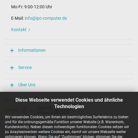
Mo-Fr: 9:00-12:00 Uhr
E-Mail:
info@ipc-computer.de
Kontakt
Informationen
Service
Über Uns
Unsere Versandarten
Diese Webseite verwendet Cookies und ähnliche
Technologien
Wir verwenden Cookies, um Ihnen ein bestmögliches Surferlebnis zu bieten
und für die ordnungsgemäße Funktion unserer Website (z.B. Warenkorb,
Unsere Zahlarten
Kundenkonto). Neben diesen notwendigen funktionalen Cookies setzen wir
zu Anaylsezwecken weitere Cookies ein, damit wir unsere Webseite weiter
optimieren können. Wenn Sie auf "Zustimmen" klicken, stimmen Sie der