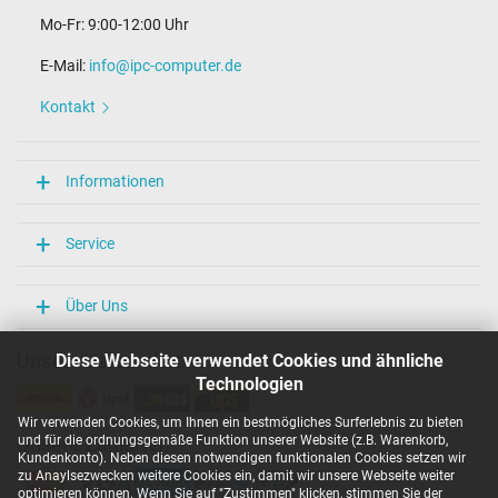
Mo-Fr: 9:00-12:00 Uhr
E-Mail:
info@ipc-computer.de
Kontakt
Informationen
Service
Über Uns
Unsere Versandarten
Diese Webseite verwendet Cookies und ähnliche
Technologien
Wir verwenden Cookies, um Ihnen ein bestmögliches Surferlebnis zu bieten
und für die ordnungsgemäße Funktion unserer Website (z.B. Warenkorb,
Unsere Zahlarten
Kundenkonto). Neben diesen notwendigen funktionalen Cookies setzen wir
zu Anaylsezwecken weitere Cookies ein, damit wir unsere Webseite weiter
optimieren können. Wenn Sie auf "Zustimmen" klicken, stimmen Sie der