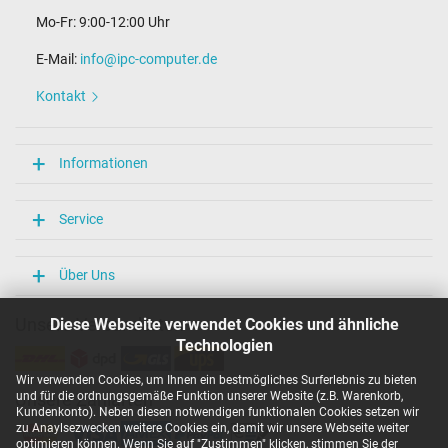
Mo-Fr: 9:00-12:00 Uhr
E-Mail:
info@ipc-computer.de
Kontakt
Informationen
Service
Über Uns
Unsere Versandarten
Diese Webseite verwendet Cookies und ähnliche
Technologien
Wir verwenden Cookies, um Ihnen ein bestmögliches Surferlebnis zu bieten
und für die ordnungsgemäße Funktion unserer Website (z.B. Warenkorb,
Unsere Zahlarten
Kundenkonto). Neben diesen notwendigen funktionalen Cookies setzen wir
zu Anaylsezwecken weitere Cookies ein, damit wir unsere Webseite weiter
optimieren können. Wenn Sie auf "Zustimmen" klicken, stimmen Sie der