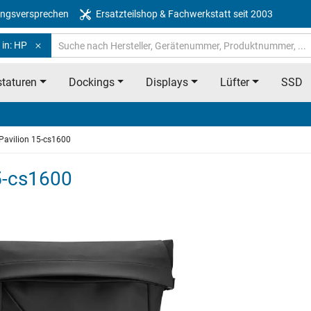
ngsversprechen
Ersatzteilshop & Fachwerkstatt seit 2003
 in: HP
taturen
Dockings
Displays
Lüfter
SSD
Pavilion 15-cs1600
5-cs1600