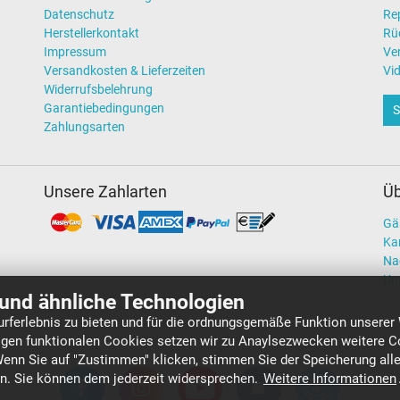
Datenschutz
Re
Herstellerkontakt
Rü
Impressum
Ve
Versandkosten & Lieferzeiten
Vi
Widerrufsbelehrung
Garantiebedingungen
S
Zahlungsarten
Unsere Zahlarten
Üb
Gä
Kar
Na
Un
und ähnliche Technologien
rferlebnis zu bieten und für die ordnungsgemäße Funktion unserer
gen funktionalen Cookies setzen wir zu Anaylsezwecken weitere Co
Wenn Sie auf "Zustimmen" klicken, stimmen Sie der Speicherung all
en. Sie können dem jederzeit widersprechen.
Weitere Informationen