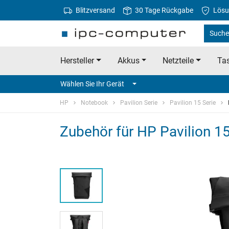
Blitzversand
30 Tage Rückgabe
Lösu
Suche
Hersteller
Akkus
Netzteile
Tas
Wählen Sie Ihr Gerät
HP
Notebook
Pavilion Serie
Pavilion 15 Serie
Zubehör für HP Pavilion 1