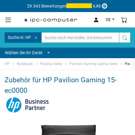
29.543 Bewertungen
4,86
DE
Suche in: HP
Wählen Sie Ihr Gerät
HP
Notebook
Pavilion Serie
Pavilion Gaming Laptop Serie
Pavil
Zubehör für HP Pavilion Gaming 15-
ec0000