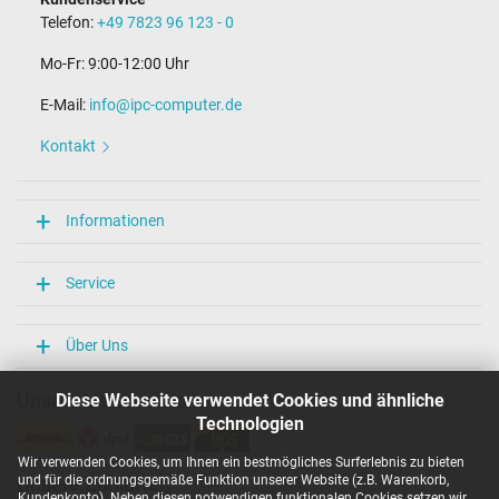
Telefon:
+49 7823 96 123 - 0
Mo-Fr: 9:00-12:00 Uhr
E-Mail:
info@ipc-computer.de
Kontakt
Informationen
Service
Über Uns
Unsere Versandarten
Diese Webseite verwendet Cookies und ähnliche
Technologien
Wir verwenden Cookies, um Ihnen ein bestmögliches Surferlebnis zu bieten
und für die ordnungsgemäße Funktion unserer Website (z.B. Warenkorb,
Unsere Zahlarten
Kundenkonto). Neben diesen notwendigen funktionalen Cookies setzen wir