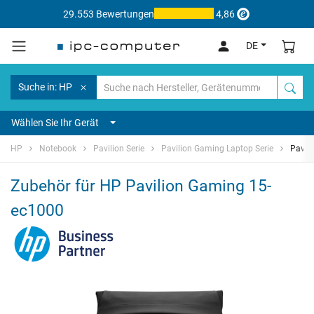
29.553 Bewertungen
4,86
DE
Suche in: HP
Wählen Sie Ihr Gerät
HP
Notebook
Pavilion Serie
Pavilion Gaming Laptop Serie
Pavil
Zubehör für HP Pavilion Gaming 15-
ec1000