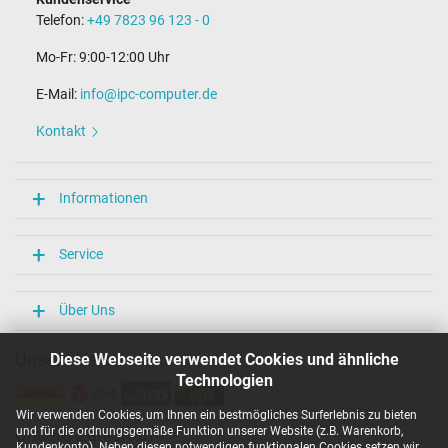
Telefon:
+49 7823 96 123 - 0
Mo-Fr: 9:00-12:00 Uhr
E-Mail:
info@ipc-computer.de
Kontakt
Informationen
Service
Über Uns
Unsere Versandarten
Diese Webseite verwendet Cookies und ähnliche
Technologien
Wir verwenden Cookies, um Ihnen ein bestmögliches Surferlebnis zu bieten
und für die ordnungsgemäße Funktion unserer Website (z.B. Warenkorb,
Unsere Zahlarten
Kundenkonto). Neben diesen notwendigen funktionalen Cookies setzen wir