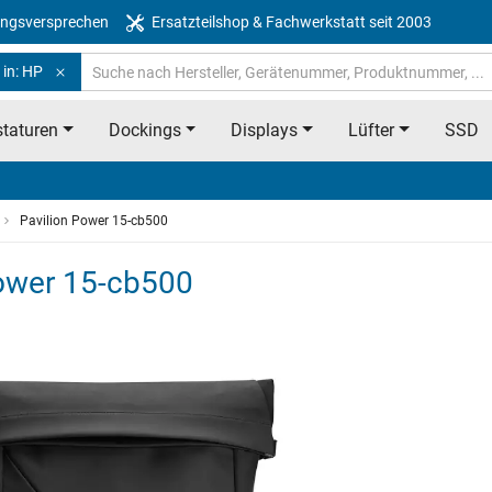
ngsversprechen
Ersatzteilshop & Fachwerkstatt seit 2003
 in: HP
taturen
Dockings
Displays
Lüfter
SSD
Pavilion Power 15-cb500
Power 15-cb500