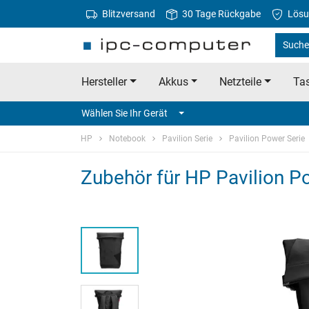
Blitzversand
30 Tage Rückgabe
Lösu
Suche
Hersteller
Akkus
Netzteile
Tas
Wählen Sie Ihr Gerät
HP
Notebook
Pavilion Serie
Pavilion Power Serie
Zubehör für HP Pavilion 