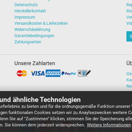
Datenschutz
Re
Herstellerkontakt
Rü
Impressum
Ve
Versandkosten & Lieferzeiten
Vi
Widerrufsbelehrung
Garantiebedingungen
S
Zahlungsarten
Unsere Zahlarten
Üb
Gä
Kar
Na
Un
und ähnliche Technologien
rferlebnis zu bieten und für die ordnungsgemäße Funktion unserer
gen funktionalen Cookies setzen wir zu Anaylsezwecken weitere Co
Wenn Sie auf "Zustimmen" klicken, stimmen Sie der Speicherung all
en. Sie können dem jederzeit widersprechen.
Weitere Informationen