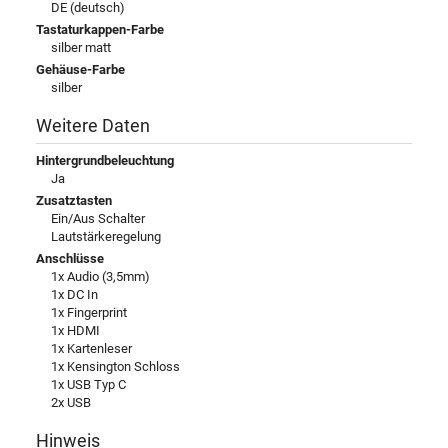
DE (deutsch)
Tastaturkappen-Farbe
silber matt
Gehäuse-Farbe
silber
Weitere Daten
Hintergrundbeleuchtung
Ja
Zusatztasten
Ein/Aus Schalter
Lautstärkeregelung
Anschlüsse
1x Audio (3,5mm)
1x DC In
1x Fingerprint
1x HDMI
1x Kartenleser
1x Kensington Schloss
1x USB Typ C
2x USB
Hinweis