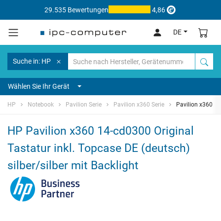
29.535 Bewertungen
4,86
DE
Suche in: HP
Wählen Sie Ihr Gerät
HP
Notebook
Pavilion Serie
Pavilion x360 Serie
Pavilion x360 1
HP Pavilion x360 14-cd0300 Original
Tastatur inkl. Topcase DE (deutsch)
silber/silber mit Backlight