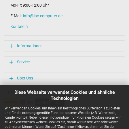
Mo-Fr: 9:00-12:00 Uhr
E-Mail:
info@ipc-computer.de
Kontakt
Informationen
Service
Über Uns
Unsere Versandarten
Diese Webseite verwendet Cookies und ähnliche
Technologien
Wir verwenden Cookies, um Ihnen ein bestmögliches Surferlebnis zu bieten
und für die ordnungsgemäße Funktion unserer Website (z.B. Warenkorb,
Unsere Zahlarten
Kundenkonto). Neben diesen notwendigen funktionalen Cookies setzen wir
zu Anaylsezwecken weitere Cookies ein, damit wir unsere Webseite weiter
optimieren können. Wenn Sie auf "Zustimmen" klicken, stimmen Sie der