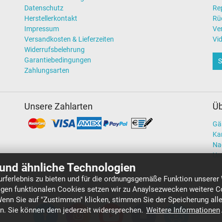
Datenschutz
Re
Herstellerkontakt
Rü
Impressum
Ve
Versandkosten & Lieferzeiten
Vi
Widerrufsbelehrung
Garantiebedingungen
S
Zahlungsarten
Unsere Zahlarten
Üb
Gä
Kar
Na
Un
und ähnliche Technologien
rferlebnis zu bieten und für die ordnungsgemäße Funktion unserer
gen funktionalen Cookies setzen wir zu Anaylsezwecken weitere Co
Wenn Sie auf "Zustimmen" klicken, stimmen Sie der Speicherung all
en. Sie können dem jederzeit widersprechen.
Weitere Informationen