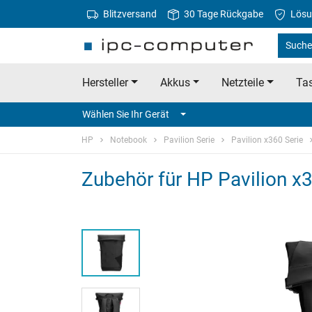
Blitzversand
30 Tage Rückgabe
Lösu
Suche
Hersteller
Akkus
Netzteile
Tas
Wählen Sie Ihr Gerät
HP
Notebook
Pavilion Serie
Pavilion x360 Serie
Zubehör für HP Pavilion 