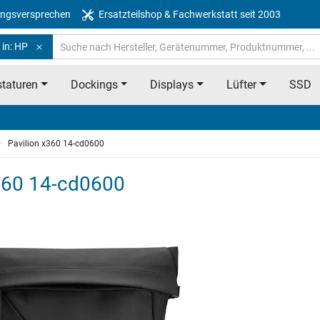
ngsversprechen
Ersatzteilshop & Fachwerkstatt seit 2003
 in: HP
taturen
Dockings
Displays
Lüfter
SSD
Pavilion x360 14-cd0600
x360 14-cd0600