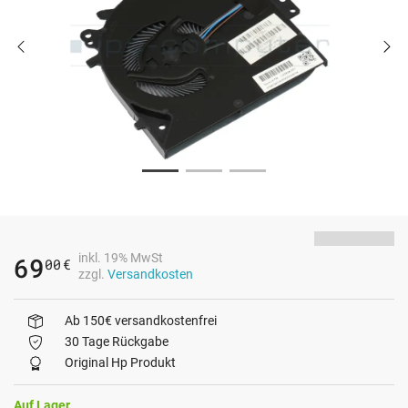
inkl. 19% MwSt
69
00
€
zzgl.
Versandkosten
Ab 150€ versandkostenfrei
30 Tage Rückgabe
Original Hp Produkt
Auf Lager.