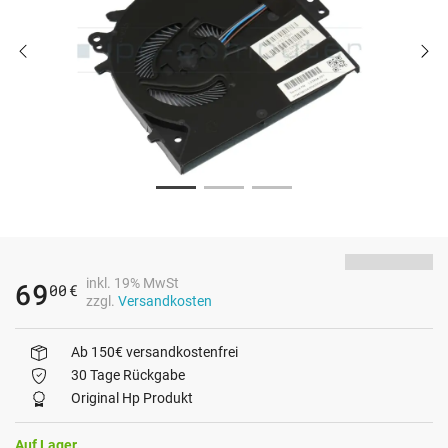
inkl. 19% MwSt
69
00
€
zzgl.
Versandkosten
Ab 150€ versandkostenfrei
30 Tage Rückgabe
Original Hp Produkt
Auf Lager.