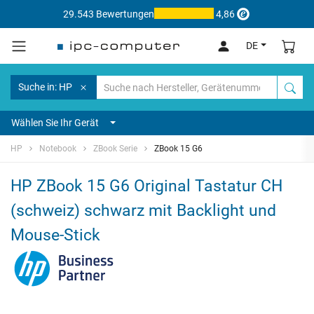
29.543 Bewertungen
4,86
DE
Suche in: HP
Wählen Sie Ihr Gerät
HP
Notebook
ZBook Serie
ZBook 15 G6
HP ZBook 15 G6 Original Tastatur CH
(schweiz) schwarz mit Backlight und
Mouse-Stick