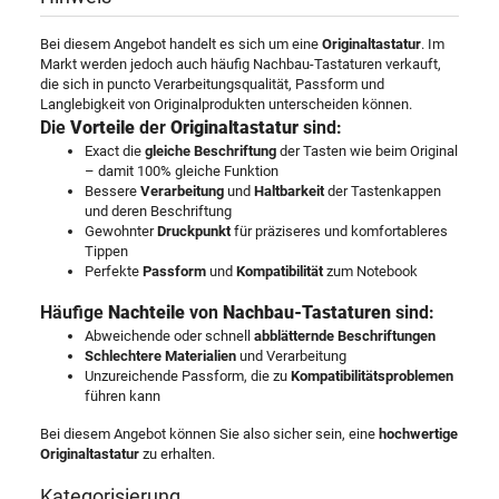
Bei diesem Angebot handelt es sich um eine
Originaltastatur
. Im
Markt werden jedoch auch häufig Nachbau-Tastaturen verkauft,
die sich in puncto Verarbeitungsqualität, Passform und
Langlebigkeit von Originalprodukten unterscheiden können.
Die
Vorteile
der
Originaltastatur
sind:
Exact die
gleiche Beschriftung
der Tasten wie beim Original
– damit 100% gleiche Funktion
Bessere
Verarbeitung
und
Haltbarkeit
der Tastenkappen
und deren Beschriftung
Gewohnter
Druckpunkt
für präziseres und komfortableres
Tippen
Perfekte
Passform
und
Kompatibilität
zum Notebook
Häufige
Nachteile
von
Nachbau-Tastaturen
sind:
Abweichende oder schnell
abblätternde Beschriftungen
Schlechtere Materialien
und Verarbeitung
Unzureichende Passform, die zu
Kompatibilitätsproblemen
führen kann
Bei diesem Angebot können Sie also sicher sein, eine
hochwertige
Originaltastatur
zu erhalten.
Kategorisierung