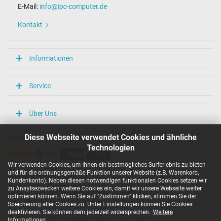
E-Mail:
info@ipc-computer.de
Kontakt
Informationen
Service
Über Uns
Diese Webseite verwendet Cookies und ähnliche
Unsere Versandarten
Technologien
Wir verwenden Cookies, um Ihnen ein bestmögliches Surferlebnis zu bieten
und für die ordnungsgemäße Funktion unserer Website (z.B. Warenkorb,
Unsere Zahlarten
Kundenkonto). Neben diesen notwendigen funktionalen Cookies setzen wir
zu Anaylsezwecken weitere Cookies ein, damit wir unsere Webseite weiter
optimieren können. Wenn Sie auf "Zustimmen" klicken, stimmen Sie der
Speicherung aller Cookies zu. Unter Einstellungen können Sie Cookies
deaktivieren. Sie können dem jederzeit widersprechen.
Weitere
Copyright ©
IPC-Computer Deutschland GmbH
Informationen
.