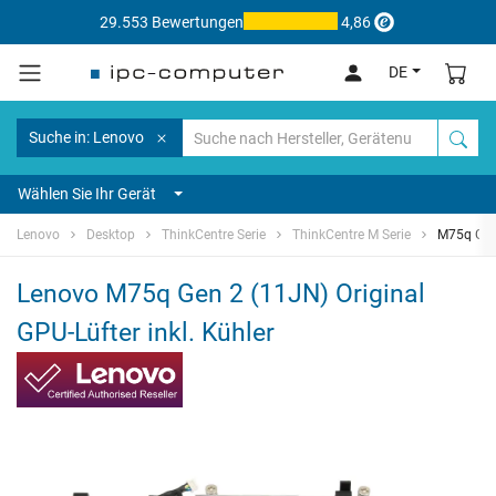
29.553 Bewertungen
4,86
DE
Suche in: Lenovo
Wählen Sie Ihr Gerät
Lenovo
Desktop
ThinkCentre Serie
ThinkCentre M Serie
M75q Gen
Lenovo M75q Gen 2 (11JN) Original
GPU-Lüfter inkl. Kühler