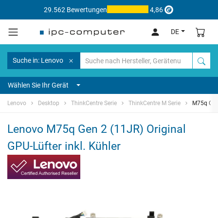
29.562 Bewertungen
4,86
DE
Suche in: Lenovo
Wählen Sie Ihr Gerät
Lenovo
Desktop
ThinkCentre Serie
ThinkCentre M Serie
M75q Gen
Lenovo M75q Gen 2 (11JR) Original
GPU-Lüfter inkl. Kühler