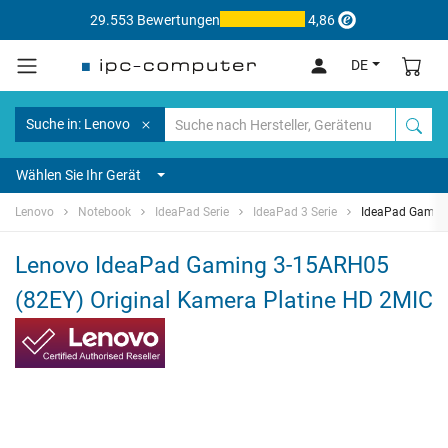
29.553 Bewertungen
4,86
DE
Suche in: Lenovo
Wählen Sie Ihr Gerät
Lenovo
Notebook
IdeaPad Serie
IdeaPad 3 Serie
IdeaPad Gamin
Lenovo IdeaPad Gaming 3-15ARH05
(82EY) Original Kamera Platine HD 2MIC