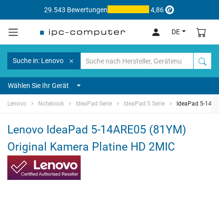
29.543 Bewertungen
4,86
DE
Suche in: Lenovo
Wählen Sie Ihr Gerät
Lenovo
Notebook
IdeaPad Serie
IdeaPad 5 Serie
IdeaPad 5-14A
Lenovo IdeaPad 5-14ARE05 (81YM)
Original Kamera Platine HD 2MIC