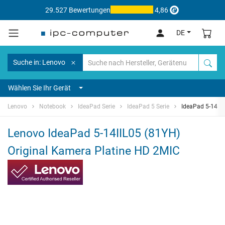
29.527 Bewertungen
4,86
DE
Suche in: Lenovo
Wählen Sie Ihr Gerät
Lenovo
Notebook
IdeaPad Serie
IdeaPad 5 Serie
IdeaPad 5-14IIL
Lenovo IdeaPad 5-14IIL05 (81YH)
Original Kamera Platine HD 2MIC