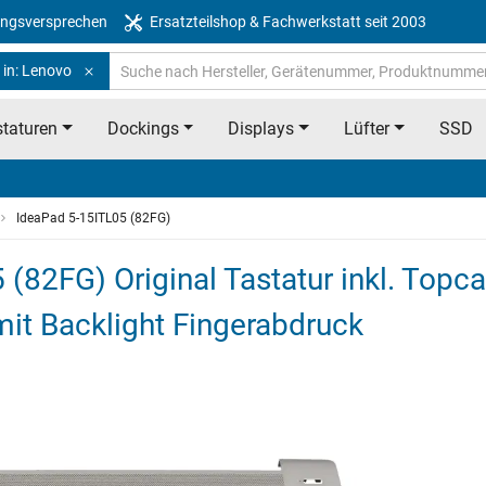
ngsversprechen
Ersatzteilshop & Fachwerkstatt seit 2003
 in: Lenovo
taturen
Dockings
Displays
Lüfter
SSD
IdeaPad 5-15ITL05 (82FG)
(82FG) Original Tastatur inkl. Topc
 mit Backlight Fingerabdruck