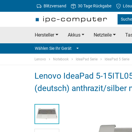
Blitzversand
30 Tage Rückgabe
Lösu
Suche
Hersteller
Akkus
Netzteile
Tas
Wählen Sie Ihr Gerät
Lenovo
Notebook
IdeaPad Serie
IdeaPad 5 Serie
Lenovo IdeaPad 5-15ITL05 
(deutsch) anthrazit/silber