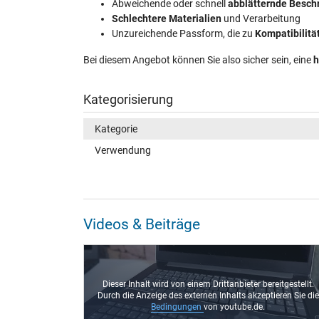
Abweichende oder schnell
abblätternde Besch
Schlechtere Materialien
und Verarbeitung
Unzureichende Passform, die zu
Kompatibilit
Bei diesem Angebot können Sie also sicher sein, eine
h
Kategorisierung
Kategorie
Verwendung
Videos & Beiträge
eitgestellt.
Dieser Inhalt wird von einem Drittanbieter bereitgestellt.
ieren Sie die
Durch die Anzeige des externen Inhalts akzeptieren Sie die
Bedingungen
von youtube.de.