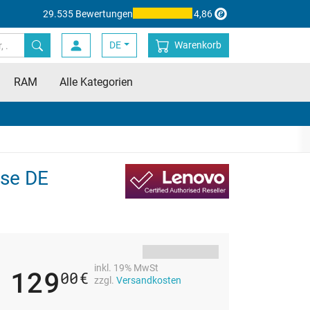
29.535 Bewertungen
4,86
DE
Warenkorb
RAM
Alle Kategorien
ase DE
inkl. 19% MwSt
129
00
€
zzgl.
Versandkosten