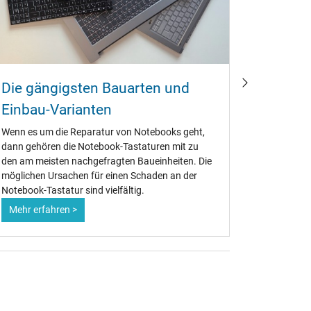
Die gängigsten Bauarten und
Noteboo
Einbau-Varianten
oder N
Wenn es um die Reparatur von Notebooks geht,
Die große
dann gehören die Notebook-Tastaturen mit zu
Lenovo, AC
den am meisten nachgefragten Baueinheiten. Die
Notebook-T
möglichen Ursachen für einen Schaden an der
handvoll O
Notebook-Tastatur sind vielfältig.
zugekauft
Mehr erfahren >
Mehr erf