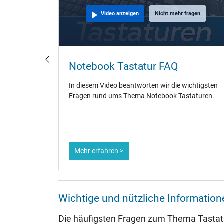
agen
Video anzeigen
Nicht mehr fragen
- So
Notebook Tastatur FAQ
In diesem Video beantworten wir die wichtigsten
Fragen rund ums Thema Notebook Tastaturen.
Mehr erfahren >
Wichtige und nützliche Informati
Die häufigsten Fragen zum Thema Tasta