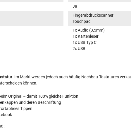
Ja
Fingerabdruckscanner
Touchpad
1x Audio (3,5mm)
1x Kartenleser
1x USB Typ C
2x USB
astatur
. Im Markt werden jedoch auch häufig Nachbau-Tastaturen verkauft
nterscheiden können.
beim Original – damit 100% gleiche Funktion
tenkappen und deren Beschriftung
fortableres Tippen
tebook
nd: