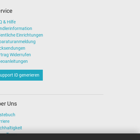
rvice
 & Hilfe
ndlerinformation
entliche Einrichtungen
paraturanmeldung
cksendungen
rtrag Widerrufen
deoanleitungen
upport ID generieren
er Uns
stebuch
riere
chhaltigkeit
ser Team