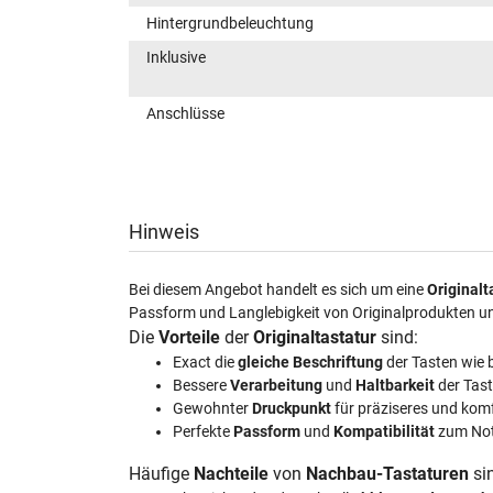
Hintergrundbeleuchtung
Inklusive
Anschlüsse
Hinweis
Bei diesem Angebot handelt es sich um eine
Originalt
Passform und Langlebigkeit von Originalprodukten u
Die
Vorteile
der
Originaltastatur
sind:
Exact die
gleiche Beschriftung
der Tasten wie 
Bessere
Verarbeitung
und
Haltbarkeit
der Tas
Gewohnter
Druckpunkt
für präziseres und kom
Perfekte
Passform
und
Kompatibilität
zum No
Häufige
Nachteile
von
Nachbau-Tastaturen
si