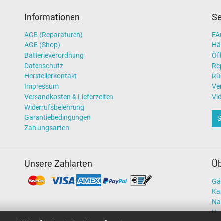
Informationen
Se
AGB (Reparaturen)
FAQ
AGB (Shop)
Hä
Batterieverordnung
Öff
Datenschutz
Re
Herstellerkontakt
Rü
Impressum
Ve
Versandkosten & Lieferzeiten
Vi
Widerrufsbelehrung
Garantiebedingungen
S
Zahlungsarten
Unsere Zahlarten
Üb
Gä
Kar
Na
Un