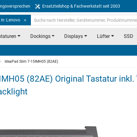
ngsversprechen
Ersatzteilshop & Fachwerkstatt seit 2003
 in: Lenovo
taturen
Dockings
Displays
Lüfter
SSD
IdeaPad Slim 7-15IMH05 (82AE)
MH05 (82AE) Original Tastatur inkl
acklight