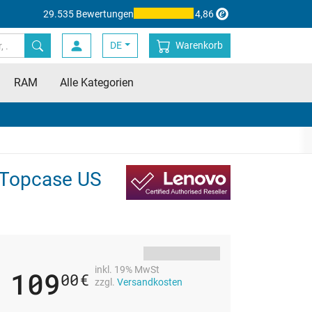
29.535 Bewertungen
4,86
DE
Warenkorb
RAM
Alle Kategorien
. Topcase US
inkl. 19% MwSt
109
00
€
zzgl.
Versandkosten