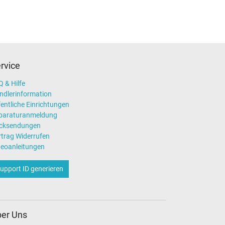
rvice
 & Hilfe
ndlerinformation
entliche Einrichtungen
paraturanmeldung
cksendungen
rtrag Widerrufen
deoanleitungen
upport ID generieren
er Uns