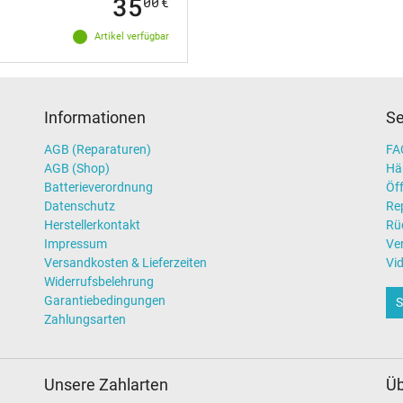
35
00
€
Artikel verfügbar
Informationen
Se
AGB (Reparaturen)
FAQ
AGB (Shop)
Hä
Batterieverordnung
Öff
Datenschutz
Re
Herstellerkontakt
Rü
Impressum
Ve
Versandkosten & Lieferzeiten
Vi
Widerrufsbelehrung
Garantiebedingungen
S
Zahlungsarten
Unsere Zahlarten
Üb