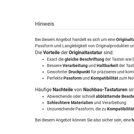
Hinweis
Bei diesem Angebot handelt es sich um eine
Originalt
Passform und Langlebigkeit von Originalprodukten u
Die
Vorteile
der
Originaltastatur
sind:
Exact die
gleiche Beschriftung
der Tasten wie 
Bessere
Verarbeitung
und
Haltbarkeit
der Tas
Gewohnter
Druckpunkt
für präziseres und kom
Perfekte
Passform
und
Kompatibilität
zum No
Häufige
Nachteile
von
Nachbau-Tastaturen
si
Abweichende oder schnell
abblätternde Besch
Schlechtere Materialien
und Verarbeitung
Unzureichende Passform, die zu
Kompatibilit
Bei diesem Angebot können Sie also sicher sein, eine
h