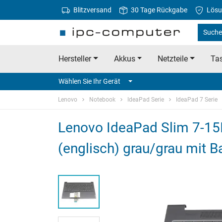
Blitzversand
30 Tage Rückgabe
Lösu
Suche
Hersteller
Akkus
Netzteile
Tas
Wählen Sie Ihr Gerät
Lenovo
Notebook
IdeaPad Serie
IdeaPad 7 Serie
Lenovo IdeaPad Slim 7-15I
(englisch) grau/grau mit B