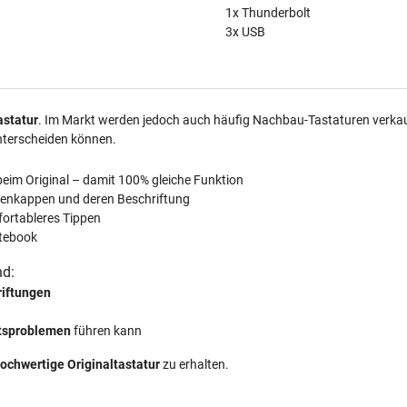
1x Thunderbolt
3x USB
astatur
. Im Markt werden jedoch auch häufig Nachbau-Tastaturen verkauft
nterscheiden können.
beim Original – damit 100% gleiche Funktion
tenkappen und deren Beschriftung
fortableres Tippen
tebook
nd:
riftungen
ätsproblemen
führen kann
ochwertige Originaltastatur
zu erhalten.