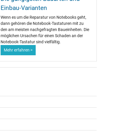
Einbau-Varianten
oder N
Wenn es um die Reparatur von Notebooks geht,
Die große
dann gehören die Notebook-Tastaturen mit zu
Lenovo, AC
den am meisten nachgefragten Baueinheiten. Die
Notebook-T
möglichen Ursachen für einen Schaden an der
handvoll O
Notebook-Tastatur sind vielfältig.
zugekauft
Mehr erfahren >
Mehr erf