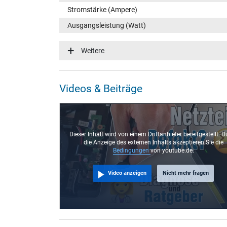
Stromstärke (Ampere)
Ausgangsleistung (Watt)
Eingangsspannung
Weitere
Energieeffizienz
Notebook Stecker
Videos & Beiträge
Steckertyp / -form
Steckerlänge (mm)
Steckerdurchmesser außen / innen
Dieser Inhalt wird von einem Drittanbieter bereitgestellt. D
die Anzeige des externen Inhalts akzeptieren Sie die
Stift im Stecker
Bedingungen
von youtube.de.
Länge Anschlusskabel (m) (ca.)
Video anzeigen
Nicht mehr fragen
Maße
Länge / Breite / Höhe