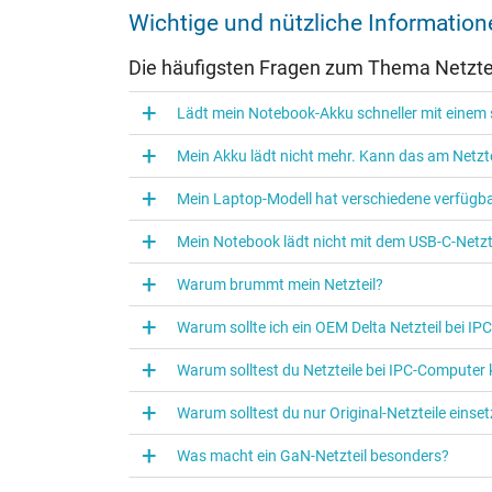
Weitere Daten
Wichtige und nützliche Informatio
Überlast-, kurzschluss- und überhitzungsgeschützt
Die häufigsten Fragen zum Thema Netztei
Prüfsiegel
Lädt mein Notebook-Akku schneller mit einem s
Mein Akku lädt nicht mehr. Kann das am Netzte
Mein Laptop-Modell hat verschiedene verfügba
Mein Notebook lädt nicht mit dem USB-C-Netzte
Warum brummt mein Netzteil?
Warum sollte ich ein OEM Delta Netzteil bei I
Warum solltest du Netzteile bei IPC‑Computer
Kategorisierung
Warum solltest du nur Original-Netzteile eins
Kategorie
Was macht ein GaN-Netzteil besonders?
Verwendung