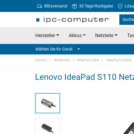
Blitzversand
30 Tage Rückgabe
Lösu
Suche
Hersteller
Akkus
Netzteile
Tas
Wählen Sie Ihr Gerät
Lenovo
Notebook
IdeaPad Serie
IdeaPad S Serie
Lenovo IdeaPad S110 Netzt