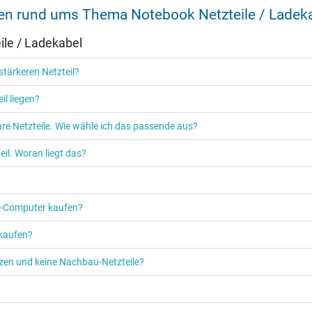
nen rund ums Thema Notebook Netzteile / Ladek
Ja
le / Ladekabel
CCC
EAC
tärkeren Netzteil?
NOM NYCE
PSE
il liegen?
Singapore Safety Mark
TÜV Argentina Certificado
re Netzteile. Wie wähle ich das passende aus?
TÜV Geprüfte Sicherheit
UKCA
il. Woran liegt das?
UL Listed
UL Nachhaltigkeit
Ukraine Safety
PC‑Computer kaufen?
 kaufen?
etzen und keine Nachbau-Netzteile?
Netzteil
Notebook / Laptop