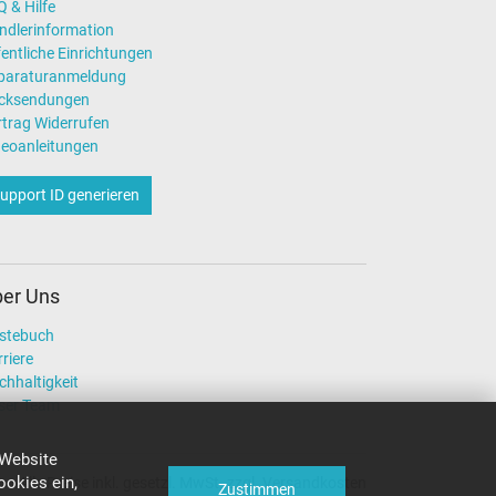
 & Hilfe
ndlerinformation
entliche Einrichtungen
paraturanmeldung
cksendungen
rtrag Widerrufen
deoanleitungen
upport ID generieren
er Uns
stebuch
riere
chhaltigkeit
ser Team
 Website
okies ein,
Alle Preise inkl. gesetzl. MwSt. zzgl. Versandkosten
Zustimmen