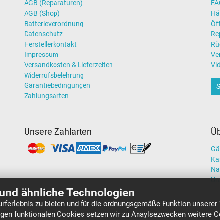
AGB (Reparaturen)
FAQ
AGB (Shop)
Hä
Batterieverordnung
Öff
Datenschutz
Re
Herstellerkontakt
Rü
Impressum
Ve
Versandkosten & Lieferzeiten
Vi
Widerrufsbelehrung
Garantiebedingungen
S
Zahlungsarten
Unsere Zahlarten
Üb
Gä
Kar
Na
Un
und ähnliche Technologien
rferlebnis zu bieten und für die ordnungsgemäße Funktion unserer
gen funktionalen Cookies setzen wir zu Anaylsezwecken weitere Co