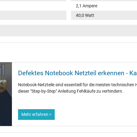
2,1 Ampere
40,0 Watt
100-240V / 50-60Hz
VI
rund / –
11,0 mm
Defektes Notebook Netzteil erkennen - K
5,5 mm / 2,5 mm
urch
Notebook-Netzteile sind essentiell für die meisten technischen H
Nein
dieser "Step-by-Step" Anleitung Fehlkäufe zu verhindern.
1.75 m
Mehr erfahren >
86 mm / 36 mm / 27 mm