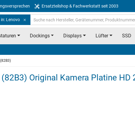
ngsversprechen
Ersatzteilshop & Fachwerkstatt seit 2003
 in: Lenovo
taturen
Dockings
Displays
Lüfter
SSD
(82B3)
(82B3) Original Kamera Platine HD