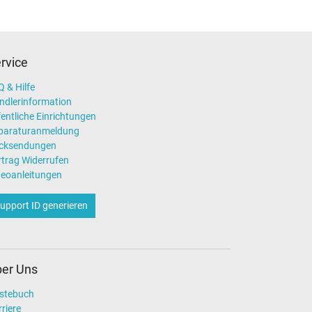
rvice
 & Hilfe
ndlerinformation
entliche Einrichtungen
paraturanmeldung
cksendungen
rtrag Widerrufen
deoanleitungen
upport ID generieren
er Uns
stebuch
riere