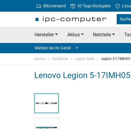
Blitzversand
30 Tage Rückgabe
Lösu
Suche
Hersteller
Akkus
Netzteile
Tas
Wählen Sie Ihr Gerät
Lenovo
Notebook
Legion Serie
Legion 5-17IMH05 
Lenovo Legion 5-17IMH05 