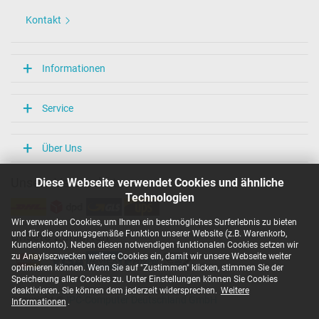
Kontakt
Informationen
Service
Über Uns
Diese Webseite verwendet Cookies und ähnliche
Unsere Versandarten
Technologien
Wir verwenden Cookies, um Ihnen ein bestmögliches Surferlebnis zu bieten
und für die ordnungsgemäße Funktion unserer Website (z.B. Warenkorb,
Unsere Zahlarten
Kundenkonto). Neben diesen notwendigen funktionalen Cookies setzen wir
zu Anaylsezwecken weitere Cookies ein, damit wir unsere Webseite weiter
optimieren können. Wenn Sie auf "Zustimmen" klicken, stimmen Sie der
Speicherung aller Cookies zu. Unter Einstellungen können Sie Cookies
deaktivieren. Sie können dem jederzeit widersprechen.
Weitere
Copyright ©
IPC-Computer Deutschland GmbH
Informationen
.