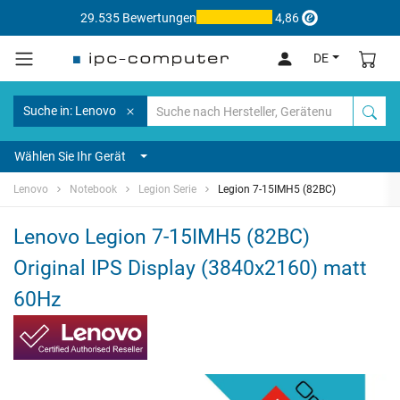
29.535 Bewertungen
4,86
DE
Suche in: Lenovo
Wählen Sie Ihr Gerät
Lenovo
Notebook
Legion Serie
Legion 7-15IMH5 (82BC)
Lenovo Legion 7-15IMH5 (82BC)
Original IPS Display (3840x2160) matt
60Hz