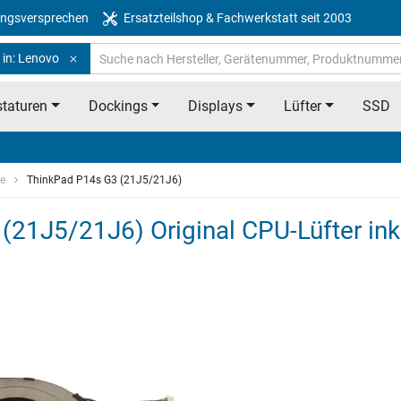
ngsversprechen
Ersatzteilshop & Fachwerkstatt seit 2003
 in: Lenovo
taturen
Dockings
Displays
Lüfter
SSD
ie
ThinkPad P14s G3 (21J5/21J6)
21J5/21J6) Original CPU-Lüfter inkl