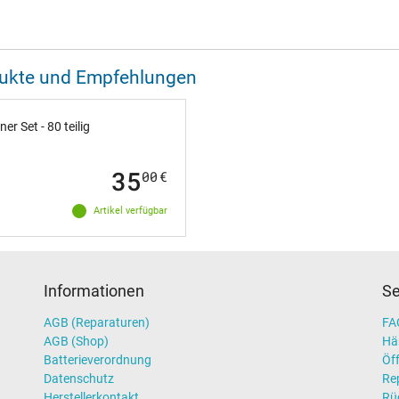
odukte und Empfehlungen
 Set - 80 teilig
35
00
€
Artikel verfügbar
Informationen
Se
AGB (Reparaturen)
FAQ
AGB (Shop)
Hä
Batterieverordnung
Öff
Datenschutz
Re
Herstellerkontakt
Rü