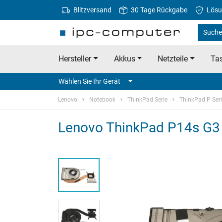
Blitzversand
30 Tage Rückgabe
Lösu
Suche
Hersteller
Akkus
Netzteile
Tas
Wählen Sie Ihr Gerät
Lenovo
Notebook
ThinkPad Serie
ThinkPad P Ser
Lenovo ThinkPad P14s G3 (