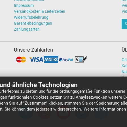
Impressum
Ve
Versandkosten & Lieferzeiten
Vi
Widerrufsbelehrung
Garantiebedingungen
S
Zahlungsarten
Unsere Zahlarten
Üb
Gä
Kar
Na
Un
und ähnliche Technologien
rferlebnis zu bieten und für die ordnungsgemäße Funktion unserer
gen funktionalen Cookies setzen wir zu Anaylsezwecken weitere Co
Wenn Sie auf "Zustimmen" klicken, stimmen Sie der Speicherung all
en. Sie können dem jederzeit widersprechen.
Weitere Informationen