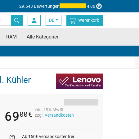
29.543 Bewertungen
4,86
DE
Warenkorb
RAM
Alle Kategorien
. Kühler
inkl. 19% MwSt
69
00
€
zzgl.
Versandkosten
Ab 150€ versandkostenfrei