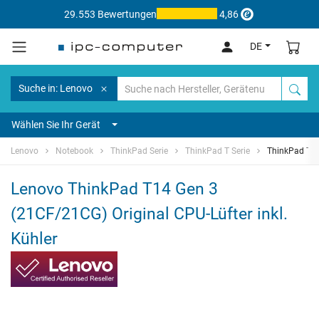
29.553 Bewertungen
4,86
DE
Suche in: Lenovo
Wählen Sie Ihr Gerät
Lenovo
Notebook
ThinkPad Serie
ThinkPad T Serie
ThinkPad T1
Lenovo ThinkPad T14 Gen 3
(21CF/21CG) Original CPU-Lüfter inkl.
Kühler