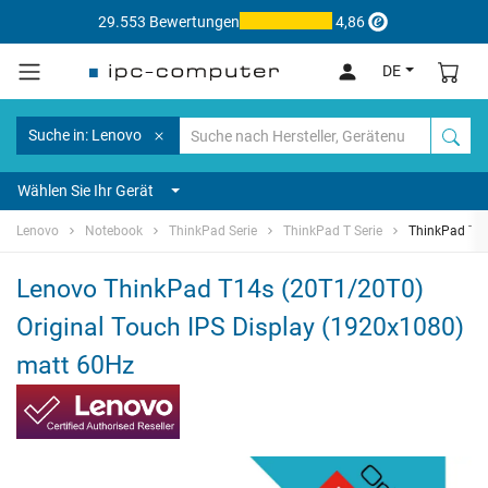
29.553 Bewertungen
4,86
DE
Suche in: Lenovo
Wählen Sie Ihr Gerät
Lenovo
Notebook
ThinkPad Serie
ThinkPad T Serie
ThinkPad T1
Lenovo ThinkPad T14s (20T1/20T0)
Original Touch IPS Display (1920x1080)
matt 60Hz