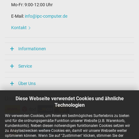
Mo-Fr: 9:00-12:00 Uhr
E-Mail:
info@ipc-computer.de
Kontakt
Informationen
Service
Über Uns
Diese Webseite verwendet Cookies und ähnliche
Unsere Versandarten
Technologien
Wir verwenden Cookies, um Ihnen ein bestmögliches Surferlebnis zu bieten
und für die ordnungsgemäße Funktion unserer Website (z.B. Warenkorb,
Unsere Zahlarten
Kundenkonto). Neben diesen notwendigen funktionalen Cookies setzen wir
zu Anaylsezwecken weitere Cookies ein, damit wir unsere Webseite weiter
optimieren können. Wenn Sie auf "Zustimmen" klicken, stimmen Sie der