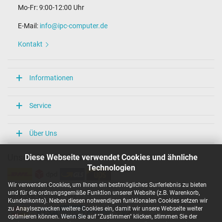
Mo-Fr: 9:00-12:00 Uhr
E-Mail:
info@ipc-computer.de
Kontakt
Informationen
Service
Über Uns
Diese Webseite verwendet Cookies und ähnliche
Unsere Versandarten
Technologien
Wir verwenden Cookies, um Ihnen ein bestmögliches Surferlebnis zu bieten
und für die ordnungsgemäße Funktion unserer Website (z.B. Warenkorb,
Unsere Zahlarten
Kundenkonto). Neben diesen notwendigen funktionalen Cookies setzen wir
zu Anaylsezwecken weitere Cookies ein, damit wir unsere Webseite weiter
optimieren können. Wenn Sie auf "Zustimmen" klicken, stimmen Sie der