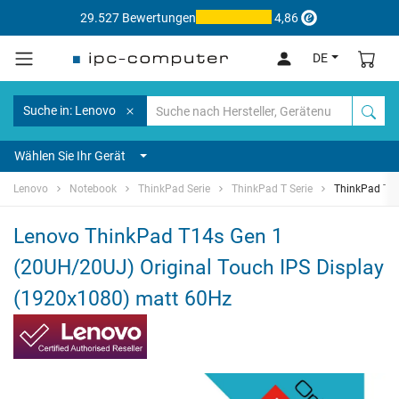
29.527 Bewertungen
4,86
DE
Suche in: Lenovo
Wählen Sie Ihr Gerät
Lenovo
Notebook
ThinkPad Serie
ThinkPad T Serie
ThinkPad T1
Lenovo ThinkPad T14s Gen 1
(20UH/20UJ) Original Touch IPS Display
(1920x1080) matt 60Hz