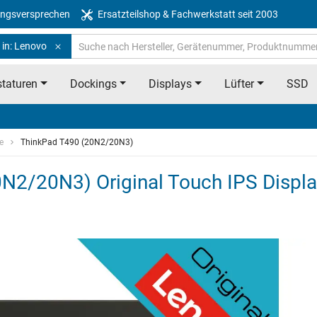
ngsversprechen
Ersatzteilshop & Fachwerkstatt seit 2003
 in: Lenovo
taturen
Dockings
Displays
Lüfter
SSD
e
ThinkPad T490 (20N2/20N3)
N2/20N3) Original Touch IPS Displa