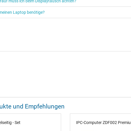
orauf muss ich beim Displaytausch achten?
ür meinen Laptop benötige?
odukte und Empfehlungen
seitig - Set
IPC-Computer ZDF002 Premium 