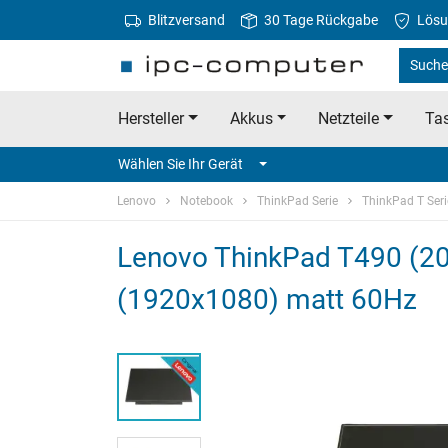
Blitzversand
30 Tage Rückgabe
Lösu
Suche
Hersteller
Akkus
Netzteile
Tas
Wählen Sie Ihr Gerät
Lenovo
Notebook
ThinkPad Serie
ThinkPad T Seri
Lenovo ThinkPad T490 (20
(1920x1080) matt 60Hz