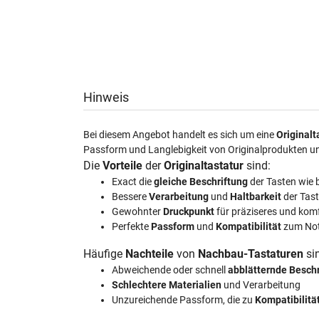
Hinweis
Bei diesem Angebot handelt es sich um eine
Originalt
Passform und Langlebigkeit von Originalprodukten u
Die
Vorteile
der
Originaltastatur
sind:
Exact die
gleiche Beschriftung
der Tasten wie 
Bessere
Verarbeitung
und
Haltbarkeit
der Tas
Gewohnter
Druckpunkt
für präziseres und kom
Perfekte
Passform
und
Kompatibilität
zum No
Häufige
Nachteile
von
Nachbau-Tastaturen
si
Abweichende oder schnell
abblätternde Besch
Schlechtere Materialien
und Verarbeitung
Unzureichende Passform, die zu
Kompatibilit