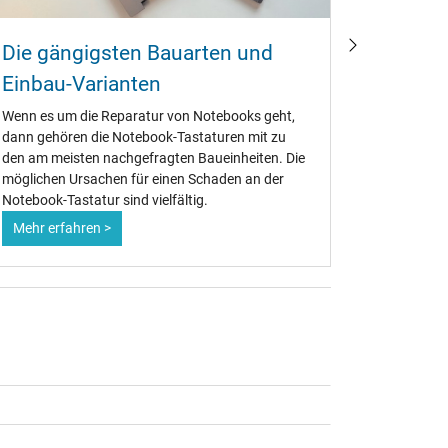
Die gängigsten Bauarten und
Noteboo
Einbau-Varianten
oder N
Wenn es um die Reparatur von Notebooks geht,
Die große
dann gehören die Notebook-Tastaturen mit zu
Lenovo, AC
den am meisten nachgefragten Baueinheiten. Die
Notebook-T
möglichen Ursachen für einen Schaden an der
handvoll O
Notebook-Tastatur sind vielfältig.
zugekauft
Mehr erfahren >
Mehr erf