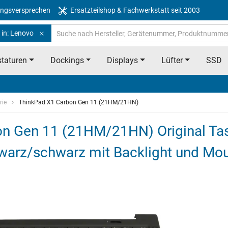
ngsversprechen
Ersatzteilshop & Fachwerkstatt seit 2003
 in: Lenovo
taturen
Dockings
Displays
Lüfter
SSD
rie
ThinkPad X1 Carbon Gen 11 (21HM/21HN)
 Gen 11 (21HM/21HN) Original Tast
warz/schwarz mit Backlight und Mou