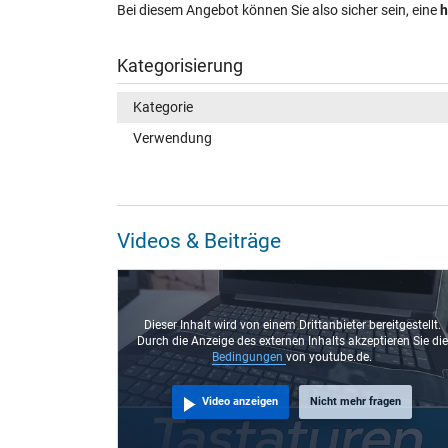
Bei diesem Angebot können Sie also sicher sein, eine
h
Kategorisierung
Kategorie
Verwendung
Videos & Beiträge
eitgestellt.
Dieser Inhalt wird von einem Drittanbieter bereitgestellt.
ieren Sie die
Durch die Anzeige des externen Inhalts akzeptieren Sie die
Bedingungen
von youtube.de.
agen
Video anzeigen
Nicht mehr fragen