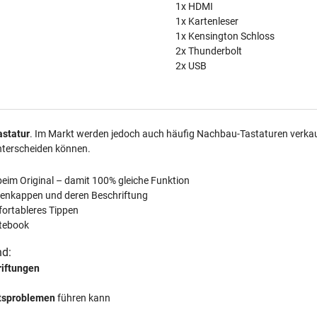
1x HDMI
1x Kartenleser
1x Kensington Schloss
2x Thunderbolt
2x USB
astatur
. Im Markt werden jedoch auch häufig Nachbau-Tastaturen verkauft
nterscheiden können.
beim Original – damit 100% gleiche Funktion
tenkappen und deren Beschriftung
fortableres Tippen
tebook
nd:
riftungen
ätsproblemen
führen kann