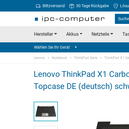
Blitzversand
30 Tage Rückgabe
Lösu
Suche
Hersteller
Akkus
Netzteile
Tas
Wählen Sie Ihr Gerät
Lenovo
Notebook
ThinkPad Serie
ThinkPad X1 Se
Lenovo ThinkPad X1 Carbon
Topcase DE (deutsch) sch