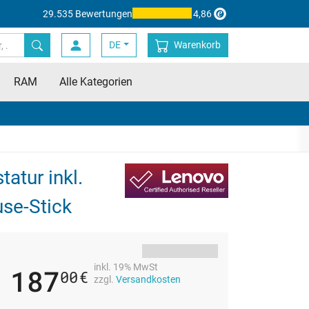
29.535 Bewertungen
4,86
DE
Warenkorb
RAM
Alle Kategorien
atur inkl.
se-Stick
inkl. 19% MwSt
187
00
€
zzgl.
Versandkosten