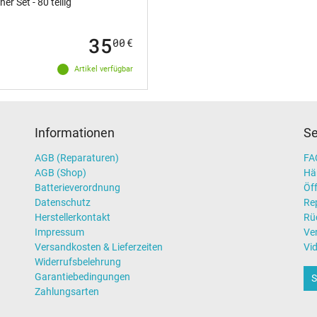
 Set - 80 teilig
35
00
€
Artikel verfügbar
Informationen
Se
AGB (Reparaturen)
FAQ
AGB (Shop)
Hä
Batterieverordnung
Öff
Datenschutz
Re
Herstellerkontakt
Rü
Impressum
Ve
Versandkosten & Lieferzeiten
Vi
Widerrufsbelehrung
Garantiebedingungen
S
Zahlungsarten