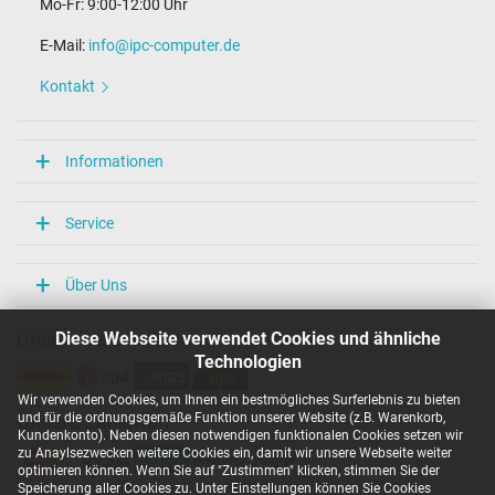
Mo-Fr: 9:00-12:00 Uhr
E-Mail:
info@ipc-computer.de
Kontakt
Informationen
Service
Über Uns
Diese Webseite verwendet Cookies und ähnliche
Unsere Versandarten
Technologien
Wir verwenden Cookies, um Ihnen ein bestmögliches Surferlebnis zu bieten
und für die ordnungsgemäße Funktion unserer Website (z.B. Warenkorb,
Unsere Zahlarten
Kundenkonto). Neben diesen notwendigen funktionalen Cookies setzen wir
zu Anaylsezwecken weitere Cookies ein, damit wir unsere Webseite weiter
optimieren können. Wenn Sie auf "Zustimmen" klicken, stimmen Sie der
Speicherung aller Cookies zu. Unter Einstellungen können Sie Cookies