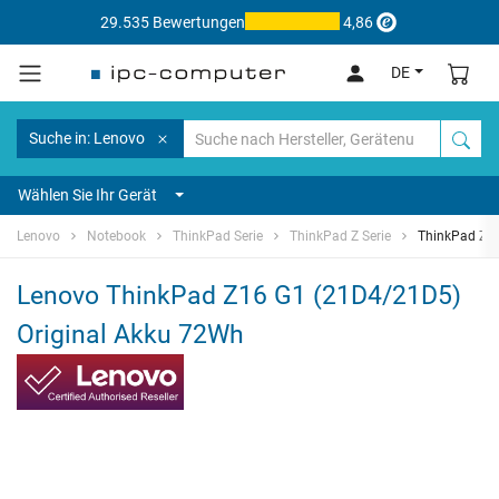
29.535 Bewertungen
4,86
DE
Suche in: Lenovo
Wählen Sie Ihr Gerät
Lenovo
Notebook
ThinkPad Serie
ThinkPad Z Serie
ThinkPad Z1
Lenovo ThinkPad Z16 G1 (21D4/21D5)
Original Akku 72Wh