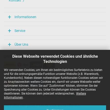
Kontakt
Informationen
Service
Über Uns
Diese Webseite verwendet Cookies und ähnliche
Unsere Versandarten
Technologien
Wir verwenden Cookies, um Ihnen ein bestmögliches Surferlebnis zu bieten
und für die ordnungsgemäße Funktion unserer Website (z.B. Warenkorb,
Unsere Zahlarten
Kundenkonto). Neben diesen notwendigen funktionalen Cookies setzen wir
zu Anaylsezwecken weitere Cookies ein, damit wir unsere Webseite weiter
optimieren können. Wenn Sie auf "Zustimmen" klicken, stimmen Sie der
Speicherung aller Cookies zu. Unter Einstellungen können Sie Cookies
deaktivieren. Sie können dem jederzeit widersprechen.
Weitere
Copyright ©
IPC-Computer Deutschland GmbH
Informationen
.
Alle Preise inkl. gesetzl. MwSt. zzgl. Versandkosten