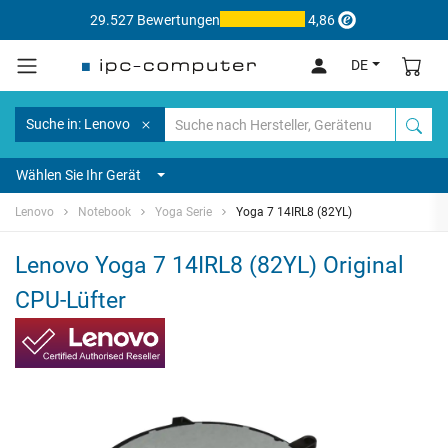
29.527 Bewertungen
4,86
DE
Suche in: Lenovo
Wählen Sie Ihr Gerät
Lenovo
Notebook
Yoga Serie
Yoga 7 14IRL8 (82YL)
Lenovo Yoga 7 14IRL8 (82YL) Original
CPU-Lüfter