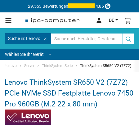
29.553 Bewertungen
4,86
DE
Suche in: Lenovo
Wählen Sie Ihr Gerät
Lenovo
Server
ThinkSystem Serie
ThinkSystem SR650 V2 (7Z72)
Lenovo ThinkSystem SR650 V2 (7Z72)
PCIe NVMe SSD Festplatte Lenovo 7450
Pro 960GB (M.2 22 x 80 mm)