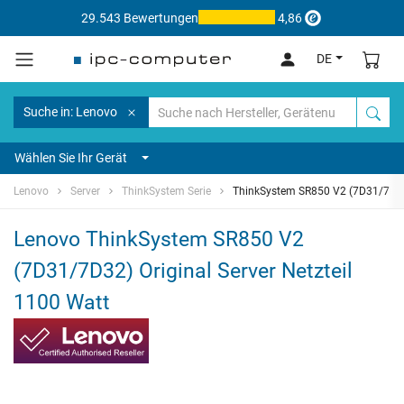
29.543 Bewertungen
4,86
DE
Suche in: Lenovo
Wählen Sie Ihr Gerät
Lenovo
Server
ThinkSystem Serie
ThinkSystem SR850 V2 (7D31/7D3
Lenovo ThinkSystem SR850 V2
(7D31/7D32) Original Server Netzteil
1100 Watt