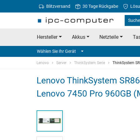
Blitzversand
30 Tage Rückgabe
Lösu
Suche
Hersteller
Akkus
Netzteile
Tas
Wählen Sie Ihr Gerät
Lenovo
Server
ThinkSystem Serie
ThinkSystem SR
Lenovo ThinkSystem SR86
Lenovo 7450 Pro 960GB (