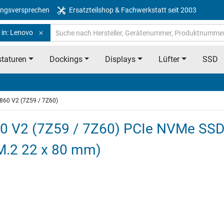
ngsversprechen
Ersatzteilshop & Fachwerkstatt seit 2003
 in: Lenovo
taturen
Dockings
Displays
Lüfter
SSD
860 V2 (7Z59 / 7Z60)
0 V2 (7Z59 / 7Z60) PCIe NVMe SSD 
M.2 22 x 80 mm)