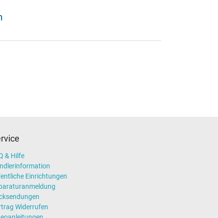
n
rvice
 & Hilfe
ndlerinformation
entliche Einrichtungen
paraturanmeldung
cksendungen
rtrag Widerrufen
deoanleitungen