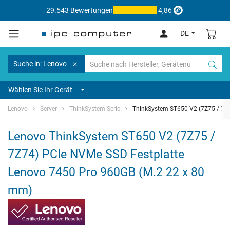
29.543 Bewertungen
4,86
DE
Suche in: Lenovo
Wählen Sie Ihr Gerät
Lenovo
Server
ThinkSystem Serie
ThinkSystem ST650 V2 (7Z75 / 7Z
Lenovo ThinkSystem ST650 V2 (7Z75 /
7Z74) PCIe NVMe SSD Festplatte
Lenovo 7450 Pro 960GB (M.2 22 x 80
mm)