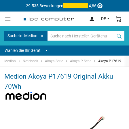
29.535 Bewertungen
4,86
DE
Suche in: Medion
Wählen Sie Ihr Gerät
Medion
Notebook
Akoya Serie
Akoya P Serie
Akoya P17619
Medion Akoya P17619 Original Akku
70Wh