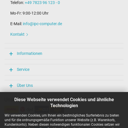
Telefon:
+49 7823 96 123 - 0
Mo-Fr: 9:00-12:00 Uhr
E-Mail:
info@ipc-computer.de
Kontakt
Informationen
Service
Über Uns
Unsere Versandarten
Diese Webseite verwendet Cookies und ähnliche
Technologien
Wir verwenden Cookies, um Ihnen ein bestmögliches Surferlebnis zu bieten
und für die ordnungsgemäße Funktion unserer Website (z.B. Warenkorb,
Unsere Zahlarten
Kundenkonto). Neben diesen notwendigen funktionalen Cookies setzen wir