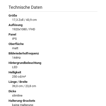
Technische Daten
Größe
17,3 Zoll / 43,9 cm
Auflösung
1920x1080 / FHD
Panel
IPS
Oberfläche
matt
Bildwiederholfrequenz
144Hz
Hintergrundbeleuchtung
LED
Helligkeit
250 cd/m²
Länge / Breite
39,0 cm / 23,8 cm
Dicke
slimline
Halterung-Brackets
keine Halterung