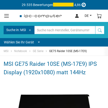
29.535 Bewertungen
4,86
DE
Suche in: MSI
Wählen Sie Ihr Gerät
MSI
Notebook
GE Serie
GE75 Raider 10SE (MS-17E9)
MSI GE75 Raider 10SE (MS-17E9) IPS
Display (1920x1080) matt 144Hz