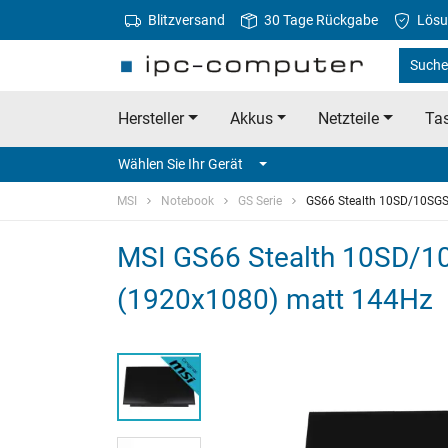
Blitzversand
30 Tage Rückgabe
Lösu
Suche 
Hersteller
Akkus
Netzteile
Tas
Wählen Sie Ihr Gerät
MSI
Notebook
GS Serie
GS66 Stealth 10SD/10SGS
MSI GS66 Stealth 10SD/10
(1920x1080) matt 144Hz