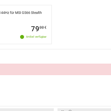
144Hz für MSI GS66 Stealth
79
00
€
Artikel verfügbar