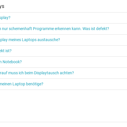
ys
isplay?
ich nur schemenhaft Programme erkennen kann. Was ist defekt?
isplay meines Laptops austausche?
kt ist?
ein Notebook?
orauf muss ich beim Displaytausch achten?
ür meinen Laptop benötige?