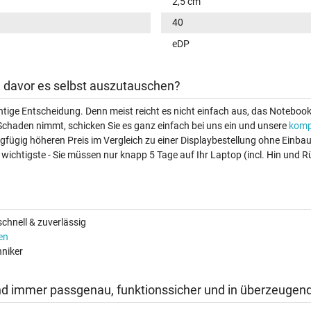
2,5 cm
40
eDP
ch davor es selbst auszutauschen?
ichtige Entscheidung. Denn meist reicht es nicht einfach aus, das Noteboo
Schaden nimmt, schicken Sie es ganz einfach bei uns ein und unsere
komp
ingfügig höheren Preis im Vergleich zu einer Displaybestellung ohne Einb
wichtigste - Sie müssen nur knapp 5 Tage auf Ihr Laptop (incl. Hin und R
chnell & zuverlässig
en
niker
nd immer passgenau, funktionssicher und in überzeugend