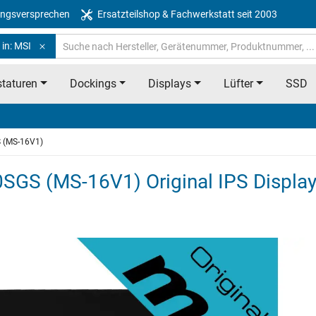
ngsversprechen
Ersatzteilshop & Fachwerkstatt seit 2003
in: MSI
taturen
Dockings
Displays
Lüfter
SSD
 (MS-16V1)
SGS (MS-16V1) Original IPS Displa