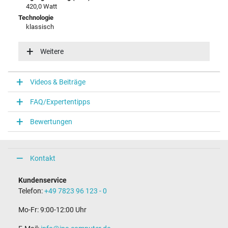
420,0 Watt
Technologie
klassisch
Energieeffizienz
VI
Weitere
Notebook Stecker
Videos & Beiträge
Steckertyp / -form
rund / 180° gerade
FAQ/Expertentipps
Steckerlänge (mm)
10,8 mm
Bewertungen
Steckerdurchmesser außen / innen
5,5 mm / 2,5 mm
Stift im Stecker
Nein
Kontakt
Länge Anschlusskabel (m) (ca.)
700.00 m
Kundenservice
Telefon:
+49 7823 96 123 - 0
Maße
Mo-Fr: 9:00-12:00 Uhr
Länge / Breite / Höhe
178 mm / 80 mm / 26 mm