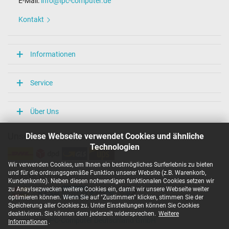
E-Mail:
info@ipc-computer.de
Weitere Daten
Kontakt
Überlast-, kurzschluss- und überhitzungsgeschützt
Ja
Prüfsiegel
Informationen
CCC
CE
TÜV Geprüfte Sicherheit
Service
Kategorisierung
Über Uns
Kategorie
Netzteil
Diese Webseite verwendet Cookies und ähnliche
Unsere Versandarten
Verwendung
Notebook / Laptop
Technologien
Wir verwenden Cookies, um Ihnen ein bestmögliches Surferlebnis zu bieten
und für die ordnungsgemäße Funktion unserer Website (z.B. Warenkorb,
Unsere Zahlarten
Kundenkonto). Neben diesen notwendigen funktionalen Cookies setzen wir
zu Anaylsezwecken weitere Cookies ein, damit wir unsere Webseite weiter
optimieren können. Wenn Sie auf "Zustimmen" klicken, stimmen Sie der
Speicherung aller Cookies zu. Unter Einstellungen können Sie Cookies
deaktivieren. Sie können dem jederzeit widersprechen.
Weitere
Copyright ©
IPC-Computer Deutschland GmbH
Informationen
.