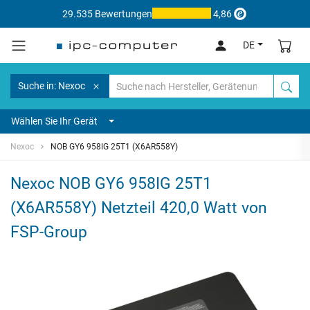
29.535 Bewertungen
4,86
DE
Suche in: Nexoc
Wählen Sie Ihr Gerät
Nexoc
NOB GY6 958IG 25T1 (X6AR558Y)
Nexoc NOB GY6 958IG 25T1
(X6AR558Y) Netzteil 420,0 Watt von
FSP-Group