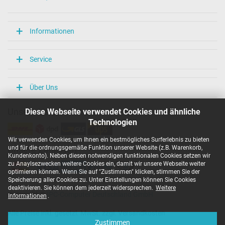
Informationen
Service
Über Uns
Diese Webseite verwendet Cookies und ähnliche
Unsere Versandarten
Technologien
Wir verwenden Cookies, um Ihnen ein bestmögliches Surferlebnis zu bieten
und für die ordnungsgemäße Funktion unserer Website (z.B. Warenkorb,
Unsere Zahlarten
Kundenkonto). Neben diesen notwendigen funktionalen Cookies setzen wir
zu Anaylsezwecken weitere Cookies ein, damit wir unsere Webseite weiter
optimieren können. Wenn Sie auf "Zustimmen" klicken, stimmen Sie der
Speicherung aller Cookies zu. Unter Einstellungen können Sie Cookies
deaktivieren. Sie können dem jederzeit widersprechen.
Weitere
Copyright ©
IPC-Computer Deutschland GmbH
Informationen
.
Alle Preise inkl. gesetzl. MwSt. zzgl. Versandkosten
Zustimmen