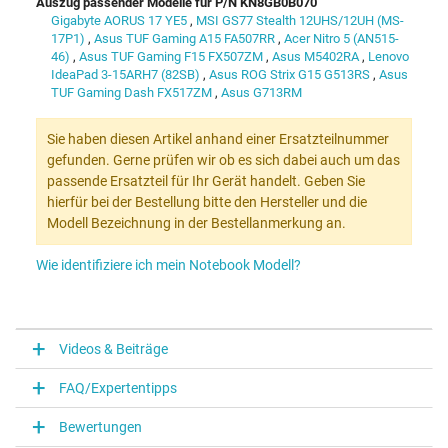
Auszug passender Modelle für P/N KN8GB0B070
Gigabyte AORUS 17 YE5
,
MSI GS77 Stealth 12UHS/12UH (MS-
17P1)
,
Asus TUF Gaming A15 FA507RR
,
Acer Nitro 5 (AN515-
46)
,
Asus TUF Gaming F15 FX507ZM
,
Asus M5402RA
,
Lenovo
IdeaPad 3-15ARH7 (82SB)
,
Asus ROG Strix G15 G513RS
,
Asus
TUF Gaming Dash FX517ZM
,
Asus G713RM
Sie haben diesen Artikel anhand einer Ersatzteilnummer
gefunden. Gerne prüfen wir ob es sich dabei auch um das
passende Ersatzteil für Ihr Gerät handelt. Geben Sie
hierfür bei der Bestellung bitte den Hersteller und die
Modell Bezeichnung in der Bestellanmerkung an.
Wie identifiziere ich mein Notebook Modell?
Videos & Beiträge
FAQ/Expertentipps
Bewertungen