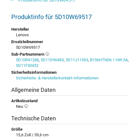
Produktinfo für 5D10W69517
Hersteller
Lenovo
Ersatzteilnummer
5D10W69517
Sub-Partnummern
5D10R41288
,
5D11D96483
,
5D11J11563
,
B156HTN06.1 HW:3A
,
5D11F30432
Sicherheitsinformationen
Sicherheits- & Herstellerkontakt-Informationen
Allgemeine Daten
Artikelzustand
Neu
Technische Daten
Größe
15,6 Zoll / 39,6 cm