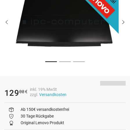
inkl. 19% MwSt
129
00
€
zzgl.
Versandkosten
Ab 150€ versandkostenfrei
30 Tage Rückgabe
Original Lenovo Produkt