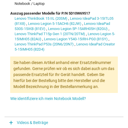
Notebook / Laptop
Auszug passender Modelle für P/N 5D10W69517
Lenovo ThinkBook 15 IIL (20SM)
,
Lenovo IdeaPad 3-15ITL05
(81X8)
,
Lenovo Legion 5-15ACH6 (82JW)
,
Lenovo IdeaPad
530S-15IKB (81EV)
,
Lenovo Legion 5P-15ARH05H (82GU)
,
Lenovo ThinkPad T15p Gen 1 (20TN/20TM)
,
Lenovo Legion 5-
15IMH05 (82AU)
,
Lenovo Legion Y540-15IRH-PG0 (81SY)
,
Lenovo ThinkPad P53s (20N6/20N7)
,
Lenovo IdeaPad Creator
5-15IMH05 (82D4)
Sie haben diesen Artikel anhand einer Ersatzteilnummer
gefunden. Gerne prüfen wir ob es sich dabei auch um das
passende Ersatzteil für Ihr Gerät handelt. Geben Sie
hierfür bei der Bestellung bitte den Hersteller und die
Modell Bezeichnung in der Bestellanmerkung an.
Wie identifiziere ich mein Notebook Modell?
Videos & Beiträge