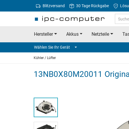
Blitzversand
30 Tage Rückgabe
Lösu
Hersteller
Akkus
Netzteile
Tas
Wählen Sie Ihr Gerät
Kühler / Lüfter
13NB0X80M20011 Original