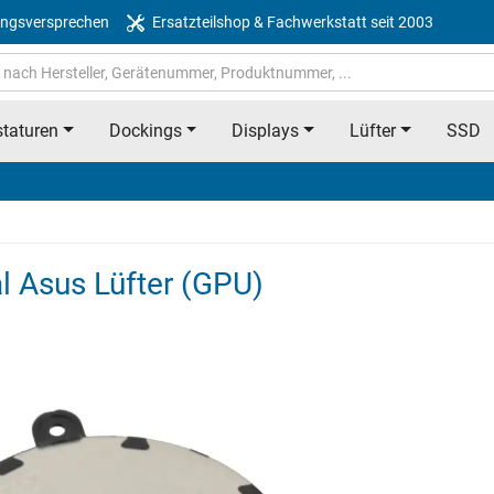
ngsversprechen
Ersatzteilshop & Fachwerkstatt seit 2003
taturen
Dockings
Displays
Lüfter
SSD
 Asus Lüfter (GPU)