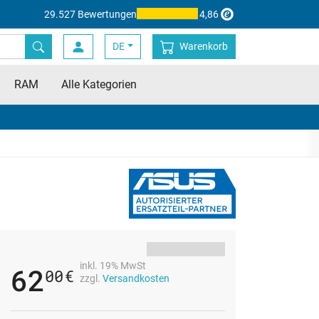
29.527 Bewertungen
4,86
DE
Warenkorb
RAM
Alle Kategorien
inkl. 19% MwSt
62
00
€
zzgl.
Versandkosten