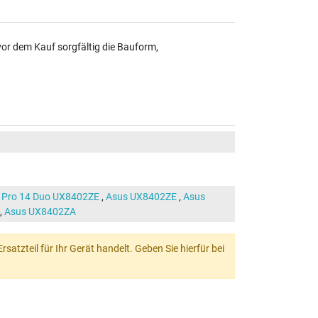
vor dem Kauf sorgfältig die Bauform,
 Pro 14 Duo UX8402ZE
,
Asus UX8402ZE
,
Asus
,
Asus UX8402ZA
atzteil für Ihr Gerät handelt. Geben Sie hierfür bei