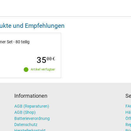
odukte und Empfehlungen
 Set - 80 teilig
35
00
€
Artikel verfügbar
Informationen
Se
AGB (Reparaturen)
FAQ
AGB (Shop)
Hä
Batterieverordnung
Öff
Datenschutz
Re
Herstellerkontakt
Rü