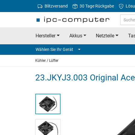
Blitzversand
30 Tage Rückgabe
Lösu
Hersteller
Akkus
Netzteile
Tas
Wählen Sie Ihr Gerät
Kühler / Lüfter
23.JKYJ3.003 Original Acer