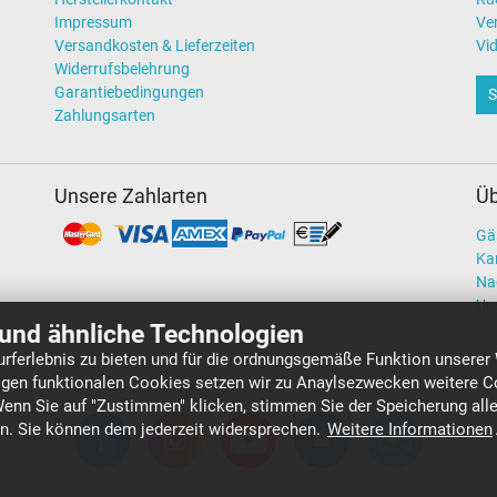
Impressum
Ve
Versandkosten & Lieferzeiten
Vi
Widerrufsbelehrung
Garantiebedingungen
S
Zahlungsarten
Unsere Zahlarten
Üb
Gä
Kar
Na
Un
und ähnliche Technologien
rferlebnis zu bieten und für die ordnungsgemäße Funktion unserer
gen funktionalen Cookies setzen wir zu Anaylsezwecken weitere Co
Wenn Sie auf "Zustimmen" klicken, stimmen Sie der Speicherung all
en. Sie können dem jederzeit widersprechen.
Weitere Informationen