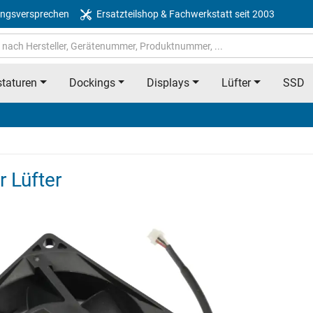
ngsversprechen
Ersatzteilshop & Fachwerkstatt seit 2003
taturen
Dockings
Displays
Lüfter
SSD
 Lüfter