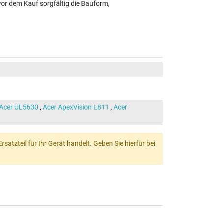
vor dem Kauf sorgfältig die Bauform,
Acer UL5630
,
Acer ApexVision L811
,
Acer
atzteil für Ihr Gerät handelt. Geben Sie hierfür bei