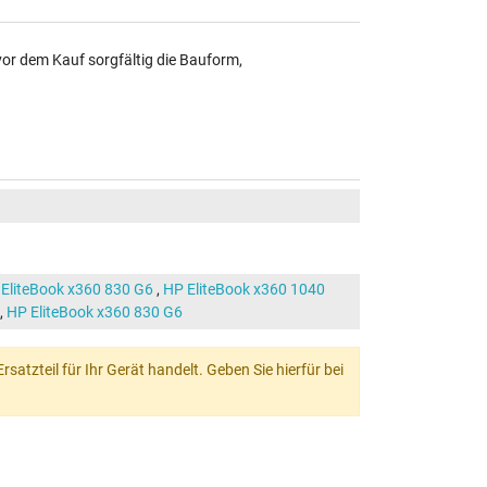
vor dem Kauf sorgfältig die Bauform,
EliteBook x360 830 G6
,
HP EliteBook x360 1040
,
HP EliteBook x360 830 G6
atzteil für Ihr Gerät handelt. Geben Sie hierfür bei