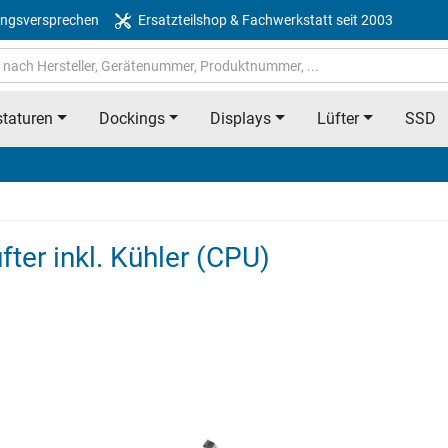
ngsversprechen
Ersatzteilshop & Fachwerkstatt seit 2003
taturen
Dockings
Displays
Lüfter
SSD
ter inkl. Kühler (CPU)