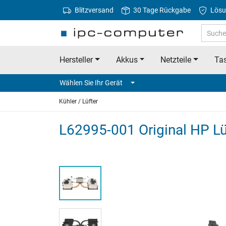
Blitzversand
30 Tage Rückgabe
Lösu
Hersteller
Akkus
Netzteile
Tas
Wählen Sie Ihr Gerät
Kühler / Lüfter
L62995-001 Original HP Lüf