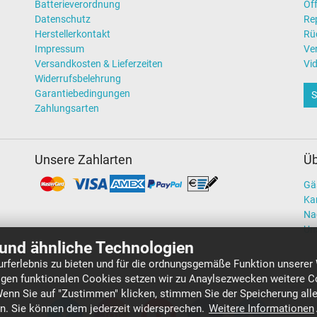
Batterieverordnung
Öff
Datenschutz
Re
Herstellerkontakt
Rü
Impressum
Ve
Versandkosten & Lieferzeiten
Vi
Widerrufsbelehrung
Garantiebedingungen
S
Zahlungsarten
Unsere Zahlarten
Üb
Gä
Kar
Na
Un
und ähnliche Technologien
rferlebnis zu bieten und für die ordnungsgemäße Funktion unserer
gen funktionalen Cookies setzen wir zu Anaylsezwecken weitere Co
Wenn Sie auf "Zustimmen" klicken, stimmen Sie der Speicherung all
en. Sie können dem jederzeit widersprechen.
Weitere Informationen