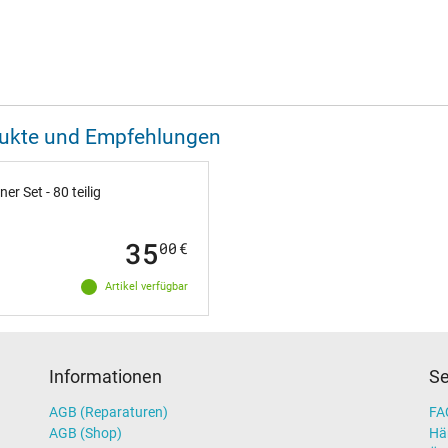
odukte und Empfehlungen
 Set - 80 teilig
35
00
€
Artikel verfügbar
Informationen
Se
AGB (Reparaturen)
FAQ
AGB (Shop)
Hä