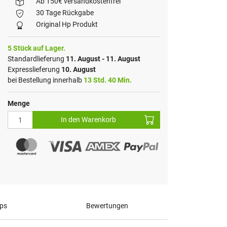
Ab 150€ versandkostenfrei
30 Tage Rückgabe
Original Hp Produkt
5 Stück auf Lager.
Standardlieferung
11. August - 11. August
Expresslieferung
10. August
bei Bestellung innerhalb
13 Std. 40 Min.
Menge
In den Warenkorb
pps
Bewertungen