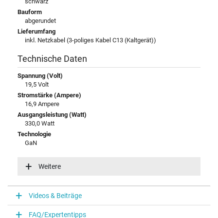
schwarz
Bauform
abgerundet
Lieferumfang
inkl. Netzkabel (3-poliges Kabel C13 (Kaltgerät))
Technische Daten
Spannung (Volt)
19,5 Volt
Stromstärke (Ampere)
16,9 Ampere
Ausgangsleistung (Watt)
330,0 Watt
Technologie
GaN
Eingangsspannung
100-240V / 50-60Hz
Weitere
Energieeffizienz
VI
Funktions-LED
Videos & Beiträge
Funktions-LED im Stecker
FAQ/Expertentipps