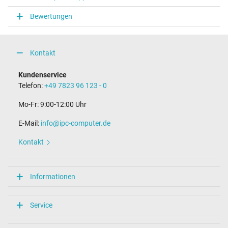
Notebook Stecker
Bewertungen
Steckertyp / -form
rund / 180° gerade
Steckerlänge (mm)
12,7 mm
Kontakt
Steckerdurchmesser außen / innen
7,4 mm / 5,0 mm
Kundenservice
Stift im Stecker
Telefon:
+49 7823 96 123 - 0
Ja
Länge Anschlusskabel (m) (ca.)
Mo-Fr: 9:00-12:00 Uhr
1.00 m
E-Mail:
info@ipc-computer.de
Maße
Kontakt
Länge / Breite / Höhe
184 mm / 86 mm / 25 mm
Weitere Daten
Informationen
Überlast-, kurzschluss- und überhitzungsgeschützt
Ja
Service
Prüfsiegel
CCC