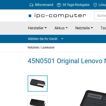
Blitzversand
30 Tage Rückgabe
Lösu
Hersteller
Akkus
Netzteile
Tas
Wählen Sie Ihr Gerät
Netzteile / Ladekabel
45N0501 Original Lenovo N