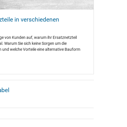
teile in verschiedenen
ge von Kunden auf, warum ihr Ersatznetzteil
al. Warum Sie sich keine Sorgen um die
und welche Vorteile eine alternative Bauform
abel
0WK)
,
Lenovo ThinkPad Yoga X380 (20LH/20LJ)
,
CR)
,
Lenovo ThinkStation P330 Tiny (30D5)
,