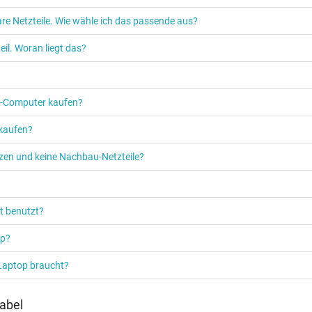
Lenovo ThinkCentre M80q (11D
ThinkCentre M70q (11DW)
,
Len
re Netzteile. Wie wähle ich das passende aus?
ThinkStation P320-TINY (30C2)
il. Woran liegt das?
mer gefunden. Gerne prüfen wir ob es sich dabei auch um das passende Ers
Bezeichnung in der Bestellanmerkung an.
PC‑Computer kaufen?
 kaufen?
etzen und keine Nachbau-Netzteile?
t benutzt?
op?
 Laptop braucht?
abel