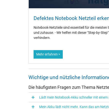
Überlast-, kurzschluss- und überhitzungsgeschützt
Prüfsiegel
Defektes Notebook Netzteil erke
Notebook-Netzteile sind essentiell für die meisten 
und zuhause. - Wir helfen mit dieser "Step-by-Step
verhindern.
Mehr erfahren >
Kategorisierung
Wichtige und nützliche Informatio
Kategorie
Die häufigsten Fragen zum Thema Netztei
Verwendung
Lädt mein Notebook-Akku schneller mit einem s
Auszug passender Modelle für P/N 45N0501
Mein Akku lädt nicht mehr. Kann das am Netzte