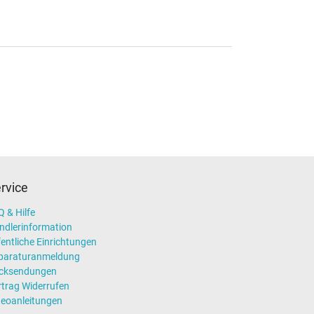
rvice
 & Hilfe
ndlerinformation
entliche Einrichtungen
paraturanmeldung
cksendungen
rtrag Widerrufen
deoanleitungen