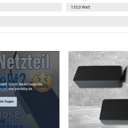
135,0 Watt
100-240V / 50-60Hz
VI
Slim Tip / –
11,5 mm
11,0 mm / 3,0 mm
Ja
1.70 m
stellt. Durch die Anzeige des
ungen
von youtube.de.
ehr fragen
145 mm / 65 mm / 31 mm