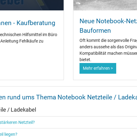
Ja
CCC
Neue Notebook-Netz
CE
nnen - Kaufberatung
NOM NYCE
Bauformen
PSE
technischen Hilfsmittel im Büro
Singapore Safety Mark
Oft kommt die sorgenvolle Fra
" Anleitung Fehlkäufe zu
TÜV Argentina Certificado
anders aussehe als das Origin
TÜV Geprüfte Sicherheit
Kompatibilität machen müssen 
UL Listed
bietet.
UL Nachhaltigkeit
Mehr erfahren >
nen rund ums Thema Notebook Netzteile / Ladek
Netzteil
le / Ladekabel
Notebook / Laptop
tärkeren Netzteil?
Lenovo Legion Y520-15IKBN (8
Lenovo M90q Tiny Desktop (11
il liegen?