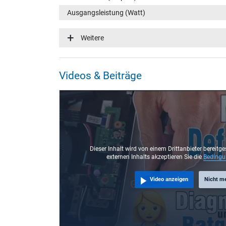
Ausgangsleistung (Watt)
Eingangsspannung
Weitere
Energieeffizienz
Notebook Stecker
Videos & Beiträge
Steckertyp / -form
Steckerlänge (mm)
Steckerdurchmesser außen / innen
Stift im Stecker
Länge Anschlusskabel (m) (ca.)
Dieser Inhalt wird von einem Drittanbieter bereitge
externen Inhalts akzeptieren Sie die
Beding
Maße
Video anzeigen
Nicht m
Länge / Breite / Höhe
Weitere Daten