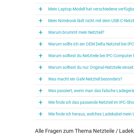
Mein Laptop-Modell hat verschiedene verfügba
Mein Notebook lädt nicht mit dem USB-C-Netzte
Sie haben diesen Artikel anhand einer Ersatzteilnum
Warum brummt mein Netzteil?
der Bestellung bitte den Hersteller und die Modell 
Warum sollte ich ein OEM Delta Netzteil bei I
Wie identifiziere ich mein Notebook Modell?
Warum solltest du Netzteile bei IPC‑Computer
Warum solltest du nur Original-Netzteile eins
Was macht ein GaN-Netzteil besonders?
Was passiert, wenn man das falsche Ladegerä
Wie finde ich das passende Netzteil im IPC-Sh
Wie finde ich heraus, welches Ladekabel mein
Alle Fragen zum Thema Netzteile / Ladek