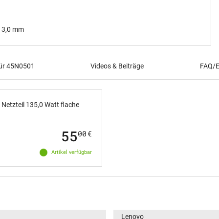
/ 3,0 mm
für 45N0501
Videos & Beiträge
FAQ/E
etzteil 135,0 Watt flache
55
00
€
Artikel verfügbar
Lenovo